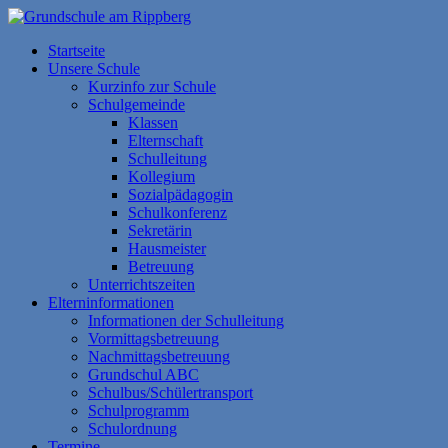
Zum
Inhalt
Grundschule am Rippberg
Startseite
springen
Unsere Schule
Kurzinfo zur Schule
Schulgemeinde
Klassen
Elternschaft
Schulleitung
Kollegium
Sozialpädagogin
Schulkonferenz
Sekretärin
Hausmeister
Betreuung
Unterrichtszeiten
Elterninformationen
Informationen der Schulleitung
Vormittagsbetreuung
Nachmittagsbetreuung
Grundschul ABC
Schulbus/Schülertransport
Schulprogramm
Schulordnung
Termine