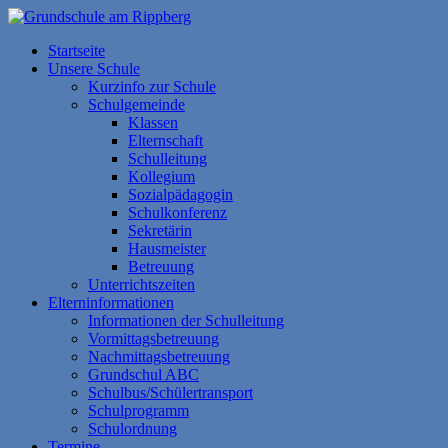
Zum
Inhalt
Grundschule am Rippberg
Startseite
springen
Unsere Schule
Kurzinfo zur Schule
Schulgemeinde
Klassen
Elternschaft
Schulleitung
Kollegium
Sozialpädagogin
Schulkonferenz
Sekretärin
Hausmeister
Betreuung
Unterrichtszeiten
Elterninformationen
Informationen der Schulleitung
Vormittagsbetreuung
Nachmittagsbetreuung
Grundschul ABC
Schulbus/Schülertransport
Schulprogramm
Schulordnung
Termine